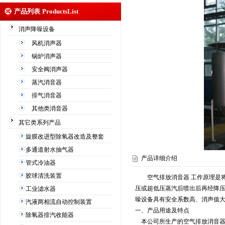
产品列表
ProductsList
消声降噪设备
风机消声器
锅炉消声器
安全阀消声器
蒸汽消音器
排气消音器
其他类消音器
其它类系列产品
旋膜改进型除氧器改造及整套
多通道射水抽气器
产品详细介绍
管式冷油器
胶球清洗装置
空气排放消音器 工作原理是将
压或超低压蒸汽后喷出后再经降
工业滤水器
噪设备具有安全系数高、消声值
汽液两相流自动控制装置
一、产品用途及特点
除氧器排汽收能器
本公司所生产的空气排放消音器