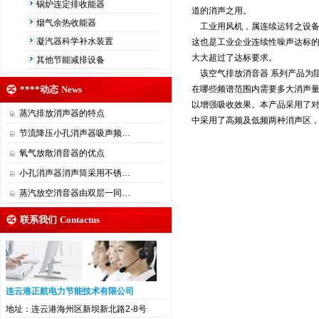
锅炉连定排收能器
道的消声之用。
烟气余热收能器
工业用风机，属连续运转之设备。
凝汽器科学补水装置
这也是工业企业连续性噪声达标的
大大超过了达标要求。
其他节能减排设备
该空气排放消音器 系列产品为
****动态
News
在哪些频谱范围内需要多大消声
以增强吸收效果。本产品采用了
蒸汽排放消声器的特点
中采用了高频及低频两种消声区，
节流降压小孔消声器吸声频…
氧气放散消音器的优点
小孔消声器消声筒采用不锈…
蒸汽放空消音器由双层一同…
联系我们
Contactus
连云港正航电力节能技术有限公司
地址：连云港海州区新坝新北路2-8号