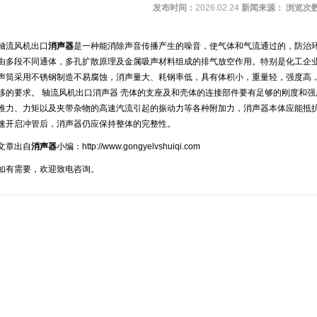
发布时间：
2026.02.24
新闻来源：
浏览次
轴流风机出口
消声器
是一种能消除声音传播产生的噪音，使气体和气流通过的，防治
由多段不同通体，多孔扩散原理及金属吸声材料组成的排气放空作用。特别是化工企
声筒采用不锈钢制造不易腐蚀，消声量大、耗钢率低，具有体积小，重量轻，强度高
移的要求。
轴流风机出口消声器
壳体的支座及和壳体的连接部件要有足够的刚度和强
推力、力矩以及夹带杂物的高速汽流引起的振动力等各种附加力，消声器本体应能抵
速开启冲管后，消声器仍应保持整体的完整性。
文章出自
消声器
小编：
http://www.gongyelvshuiqi.com
如有需要，欢迎致电咨询。