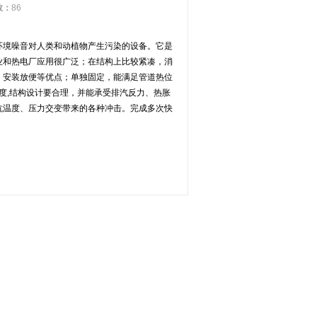
数：
86
环境噪音对人类和动植物产生污染的设备。它是
业和热电厂应用很广泛；在结构上比较紧凑，消
，安装放便等优点；单独固定，能满足管道热位
度
,
结构设计要合理，并能承受排汽反力、热胀
抗温度、压力交变带来的各种冲击。完成多次快