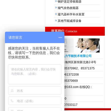
锅炉连定排收能器
烟气余热收能器
凝汽器科学补水装置
其他节能减排设备
联系我们
Contactus
请您留言
感谢您的关注，当前客服人员不在
线，请填写一下您的信息，我们会
连云港正航电力节能技术有限公司
尽快和您联系。
地址：连云港海州区新坝新北路2-8号
电话：0518-85370962、85371375
手机：(0)13961372208
传真：0518-85370669
邮箱：zhjnjs@163.com 在线QQ：
1007033117
邮编：222000
客服QQ：1007033117